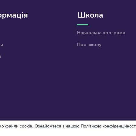
ормація
Школа
Навчальна програма
ія
Про школу
и
мо файли cookie. Ознайомтеся з нашою Політикою конфіденційності