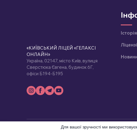
Інф
Історія
Ліценз
«КИЇВСЬКИЙ ЛІЦЕЙ «ГЕЛАКСІ
ОНЛАЙН»
Новин
Україна, 02147, місто Київ, вулиця
Сверстюка Євгена, будинок 6Г,
офіси Б194-Б195
Для вашої зручності ми використовує
© Created by Galaxy Online