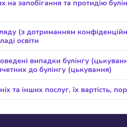
х на запобігання та протидію булі
 на запобігання та протидію булі
гого прибирання, користання всіх видів пр
ляду (з дотриманням конфіденційно
ладі освіти
ду (з дотриманням конфіденційно
аді освіти
ведені випадки булінгу (цькування
ричетних до булінгу (цькування)
дені випадки булінгу (цькування)
четних до булінгу (цькування)
іх та інших послуг, їх вартість, п
х та інших послуг, їх вартість, п