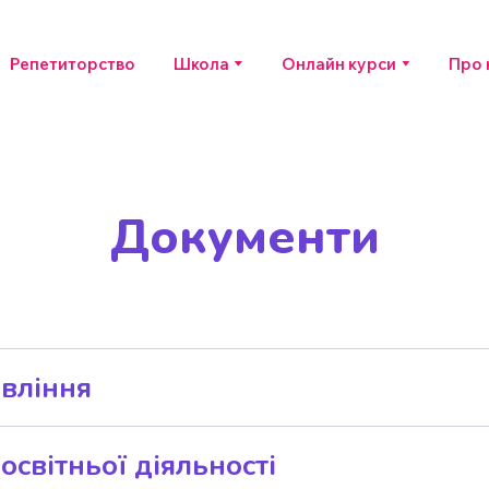
Репетиторство
Школа
Онлайн курси
Про 
Документи
alaxy School
авління
вління
освітньої діяльності