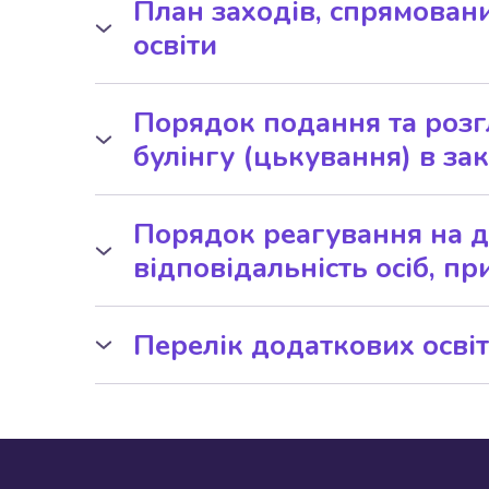
План заходів, спрямовани
освіти
Працює ідальня.
План заходів, спрямованих
Забезпечується регулярність воло
Порядок подання та розг
булінгу (цькування) в зак
Порядок подання та розгля
булінгу (цькування) в закл
Порядок реагування на до
відповідальність осіб, п
Порядок реагування на дове
відповідальність осіб, при
Перелік додаткових освітн
Перелік додаткових освітні