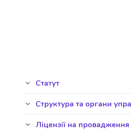
Статут
Статут Київської гімназії G
Структура та органи упр
Структура та органи упра
Ліцензії на провадження 