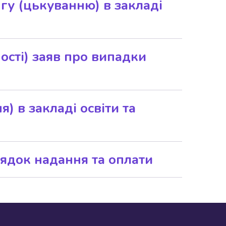
нгу (цькуванню) в закладі
нгу (цькуванню)
овітрювання.
сті) заяв про випадки
сті) заяв про випадки
) в закладі освіти та
 в закладі освіти та
орядок надання та оплати
орядок надання та оплати