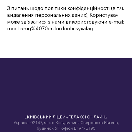
З питань щодо політики конфіденційності (в т.ч.
видалення персональних даних), Користувач
може зв'язатися з нами використовуючи e-mail:
moc.liamg%4070enilno.loohcsyxalag
«КИЇВСЬКИЙ ЛІЦЕЙ «ГЕЛАКСІ ОНЛАЙН»
Україна, 02147, місто Київ, вулиця Сверстюка Євгена,
будинок 6Г, офіси Б194-Б195