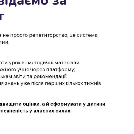
відаємо за
т
е не просто репетиторство, це система,
ини.
рти уроків і методичні матеріали;
ожного учня через платформу;
кам звіти та рекомендації;
 знань уже після перших кількох тижнів
двищити оцінки, а й сформувати у дитини
впевненість у власних силах.