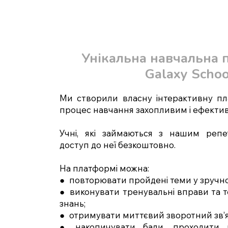
Унікальна навчальна
Galaxy Schoo
Ми створили власну інтерактивну пл
процес навчання захопливим і ефекти
Учні, які займаються з нашим репе
доступ до неї безкоштовно.
На платформі можна:
● повторювати пройдені теми у зручно
● виконувати тренувальні вправи та т
знань;
● отримувати миттєвий зворотний зв’я
● накопичувати бали, проходити 