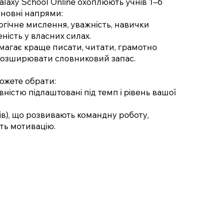
alaxy School Online охоплюють учнів 1–6
сновні напрями:
гічне мислення, уважність, навички
ність у власних силах.
магає краще писати, читати, грамотно
розширювати словниковий запас.
можете обрати:
вністю підлаштовані під темп і рівень вашої
нів), що розвивають командну роботу,
ть мотивацію.