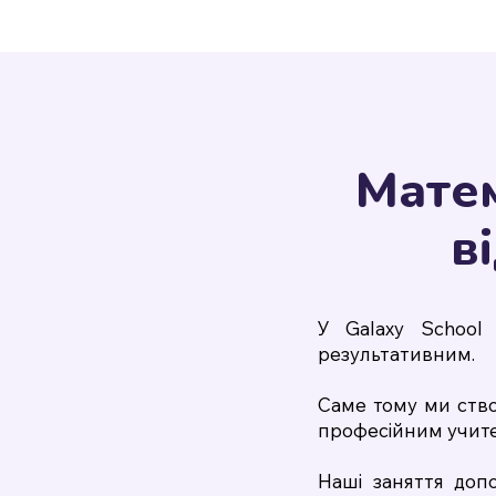
Матем
в
У Galaxy School
результативним.
Саме тому ми ство
професійним учите
Наші заняття доп