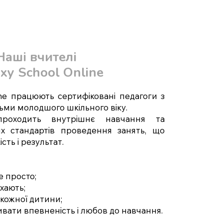
Наші вчителі
xy School Online
ine працюють сертифіковані педагоги з
тьми молодшого шкільного віку.
роходить внутрішнє навчання та
х стандартів проведення занять, що
сть і результат.
 просто;
хають;
 кожної дитини;
вати впевненість і любов до навчання.