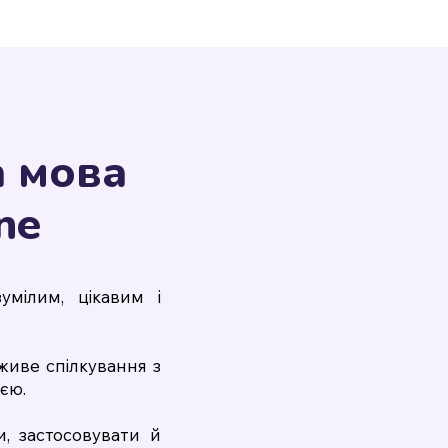
а мова
ne
мілим, цікавим і
живе спілкування з
єю.
, застосовувати й