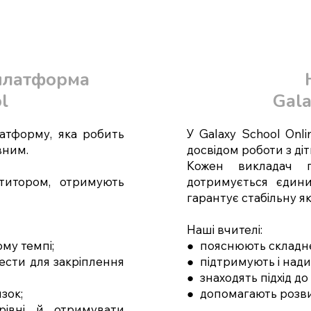
 платформа
l
Gala
атформу, яка робить
У Galaxy School Onl
вним.
досвідом роботи з ді
Кожен викладач п
титором, отримують
дотримується єдини
гарантує стабільну які
Наші вчителі:
му темпі;
● пояснюють складне
ести для закріплення
● підтримують і нади
● знаходять підхід до
зок;
● допомагають розви
рівні й отримувати