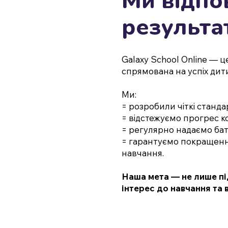
Ми відпо
результа
Galaxy School Online — ц
спрямована на успіх дит
Ми:
= розробили чіткі станда
= відстежуємо прогрес к
= регулярно надаємо бать
= гарантуємо покращення
навчання.
Наша мета — не лише пі
інтерес до навчання та 