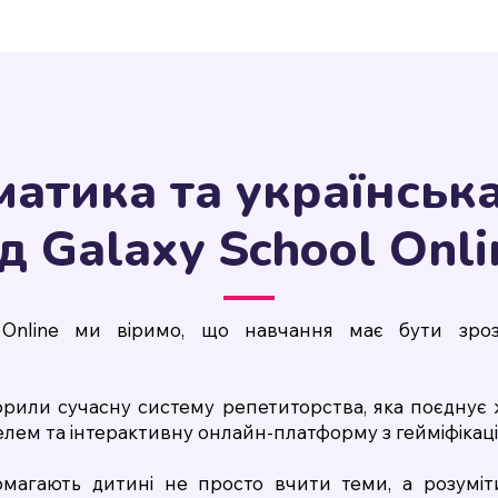
атика та українськ
ід Galaxy School Onli
 Online ми віримо, що навчання має бути зрозу
рили сучасну систему репетиторства, яка поєднує 
лем та інтерактивну онлайн-платформу з гейміфікаці
омагають дитині не просто вчити теми, а розуміти